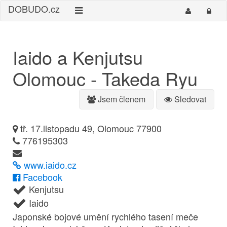
DO
BUDO
.cz
Iaido a Kenjutsu
Olomouc - Takeda Ryu
Jsem členem
Sledovat
tř. 17.listopadu 49, Olomouc 77900
776195303
www.iaido.cz
Facebook
Kenjutsu
Iaido
Japonské bojové umění rychlého tasení meče