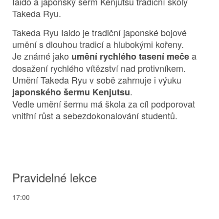
Iaido a japonský šerm Kenjutsu tradiční školy
Takeda Ryu.
Takeda Ryu Iaido je tradiční japonské bojové
umění s dlouhou tradicí a hlubokými kořeny.
Je známé jako
a
umění rychlého tasení meče
dosažení rychlého vítězství nad protivníkem.
Umění Takeda Ryu v sobě zahrnuje i výuku
.
japonského šermu
Kenjutsu
Vedle umění šermu má škola za cíl podporovat
vnitřní růst a sebezdokonalování studentů.
Pravidelné lekce
17:00