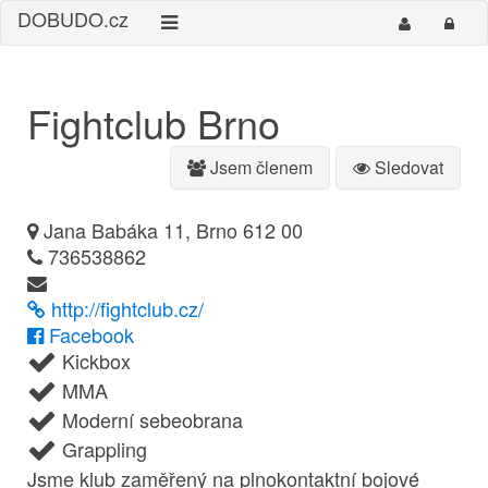
DO
BUDO
.cz
Fightclub Brno
Jsem členem
Sledovat
Jana Babáka 11, Brno 612 00
736538862
http://fightclub.cz/
Facebook
Kickbox
MMA
Moderní sebeobrana
Grappling
Jsme klub zaměřený na plnokontaktní bojové