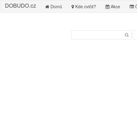
DO
BUDO
.cz
Domů
Kde cvičit?
Akce
Č