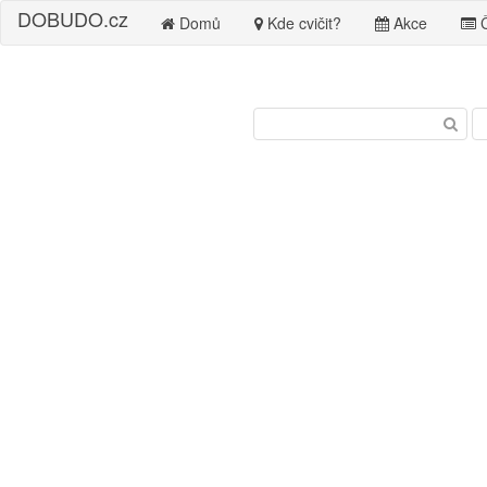
DO
BUDO
.cz
Domů
Kde cvičit?
Akce
Č