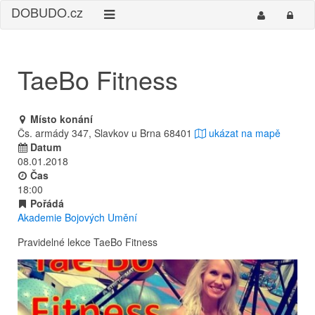
DO
BUDO
.cz
TaeBo Fitness
Místo konání
Čs. armády 347, Slavkov u Brna 68401
ukázat na mapě
Datum
08.01.2018
Čas
18:00
Pořádá
Akademie Bojových Umění
Pravidelné lekce TaeBo Fitness