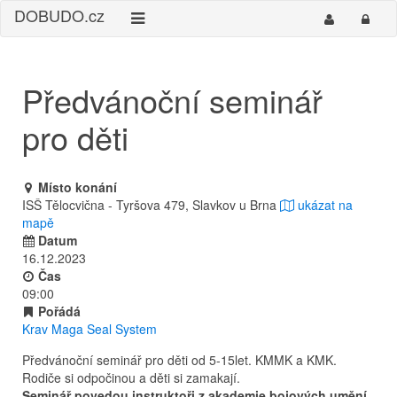
DO
BUDO
.cz
Předvánoční seminář
pro děti
Místo konání
ISŠ Tělocvična - Tyršova 479, Slavkov u Brna
ukázat na
mapě
Datum
16.12.2023
Čas
09:00
Pořádá
Krav Maga Seal System
Předvánoční seminář pro děti od 5-15let. KMMK a KMK.
Rodiče si odpočinou a děti si zamakají.
Seminář povedou instruktoři z akademie bojových umění