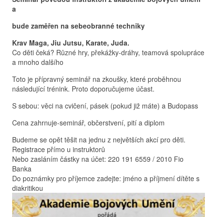
a
bude zaměřen na sebeobranné techniky
Krav Maga, Jiu Jutsu, Karate, Juda.
Co děti čeká? Různé hry, překážky-dráhy, teamová spolupráce
a mnoho dalšího
Toto je přípravný seminář na zkoušky, které proběhnou
následující trénink. Proto doporučujeme účast.
S sebou: věci na cvičení, pásek (pokud již máte) a Budopass
Cena zahrnuje-seminář, občerstvení, pití a diplom
Budeme se opět těšit na jednu z největších akcí pro děti.
Registrace přímo u instruktorů
Nebo zasláním částky na účet: 220 191 6559 / 2010 Fio
Banka
Do poznámky pro příjemce zadejte: jméno a příjmení dítěte s
diakritikou